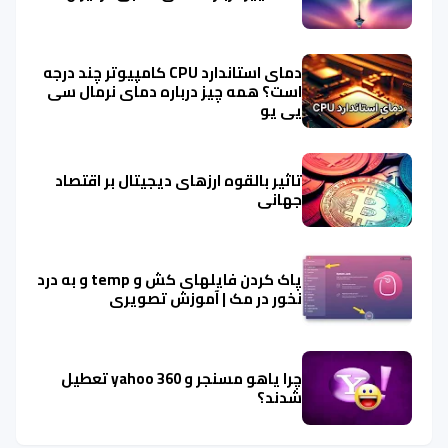
دمای استاندارد CPU کامپیوتر چند درجه
است؟ همه چیز درباره دمای نرمال سی
پی یو
تاثیر بالقوه ارزهای دیجیتال بر اقتصاد
جهانی
پاک کردن فایلهای کش و temp و به درد
نخور در مک | آموزش تصویری
چرا یاهو مسنجر و yahoo 360 تعطیل
شدند؟