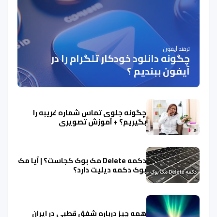
ترفند آیفون
چگونه دانلود خودکار تلگرام را در
آیفون ببندیم ؟
چگونه جلوی تماس شماره غریبه را
بگیریم؟ + آموزش تصویری
دکمه Delete مک بوک کجاست؟ | آیا مک
بوک دکمه دیلیت دارد؟
همه چیز درباره شفق قطبی در ایران