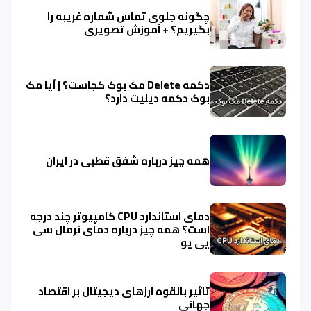
چگونه جلوی تماس شماره غریبه را
بگیریم؟ + آموزش تصویری
دکمه Delete مک بوک کجاست؟ | آیا مک
بوک دکمه دیلیت دارد؟
همه چیز درباره شفق قطبی در ایران
دمای استاندارد CPU کامپیوتر چند درجه
است؟ همه چیز درباره دمای نرمال سی
پی یو
تاثیر بالقوه ارزهای دیجیتال بر اقتصاد
جهانی