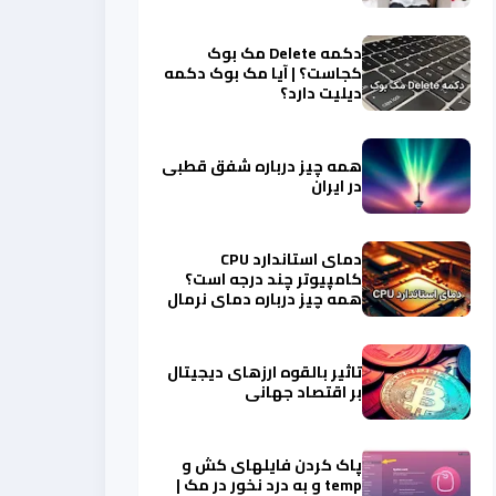
دکمه Delete مک بوک
کجاست؟ | آیا مک بوک دکمه
دیلیت دارد؟
همه چیز درباره شفق قطبی
در ایران
دمای استاندارد CPU
کامپیوتر چند درجه است؟
همه چیز درباره دمای نرمال
سی پی یو
تاثیر بالقوه ارزهای دیجیتال
بر اقتصاد جهانی
پاک کردن فایلهای کش و
temp و به درد نخور در مک |