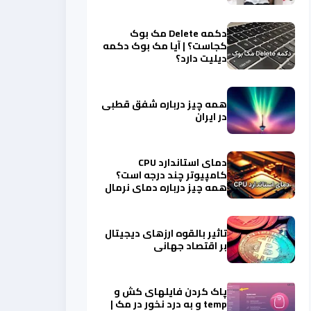
دکمه Delete مک بوک
کجاست؟ | آیا مک بوک دکمه
دیلیت دارد؟
همه چیز درباره شفق قطبی
در ایران
دمای استاندارد CPU
کامپیوتر چند درجه است؟
همه چیز درباره دمای نرمال
سی پی یو
تاثیر بالقوه ارزهای دیجیتال
بر اقتصاد جهانی
پاک کردن فایلهای کش و
temp و به درد نخور در مک |