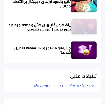
تاثیر بالقوه ارزهای دیجیتال بر اقتصاد
جهانی
پاک کردن فایلهای کش و temp و به درد
نخور در مک | آموزش تصویری
چرا یاهو مسنجر و yahoo 360 تعطیل
شدند؟
تبلیغات متنی
فیتو اصل
/
خرید بیت کوین
/
کتونی ورزشی ارزان