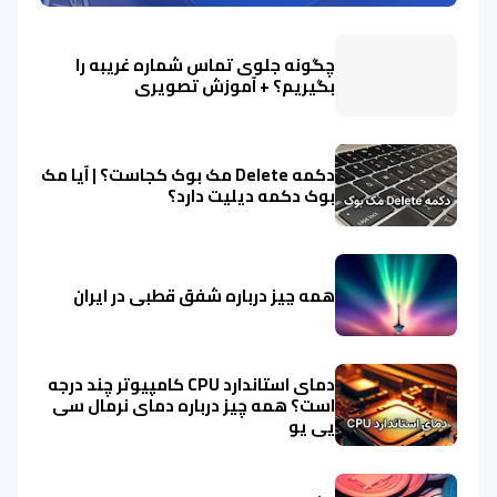
چگونه جلوی تماس شماره غریبه را
بگیریم؟ + آموزش تصویری
دکمه Delete مک بوک کجاست؟ | آیا مک
بوک دکمه دیلیت دارد؟
همه چیز درباره شفق قطبی در ایران
دمای استاندارد CPU کامپیوتر چند درجه
است؟ همه چیز درباره دمای نرمال سی
پی یو